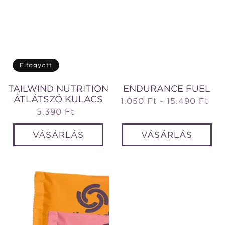
Elfogyott
TAILWIND NUTRITION
ENDURANCE FUEL
ÁTLÁTSZÓ KULACS
1.050 Ft - 15.490 Ft
Normál
5.390 Ft
Normál
ár
ár
VÁSÁRLÁS
VÁSÁRLÁS
Endurance
High
Fuel
Carb
csomag
Fuel
(8x1)