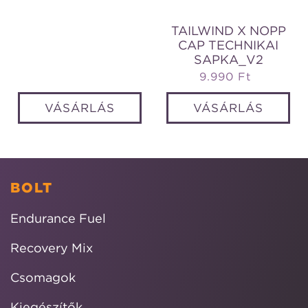
TAILWIND X NOPP
CAP TECHNIKAI
SAPKA_V2
9.990 Ft
Normál
ár
VÁSÁRLÁS
VÁSÁRLÁS
BOLT
Endurance Fuel
Recovery Mix
Csomagok
Kiegészítők