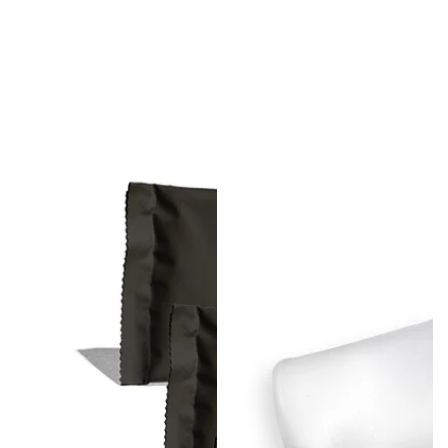
Mix
Nutrition
Csomag
Soft
(4x2)
kulacs