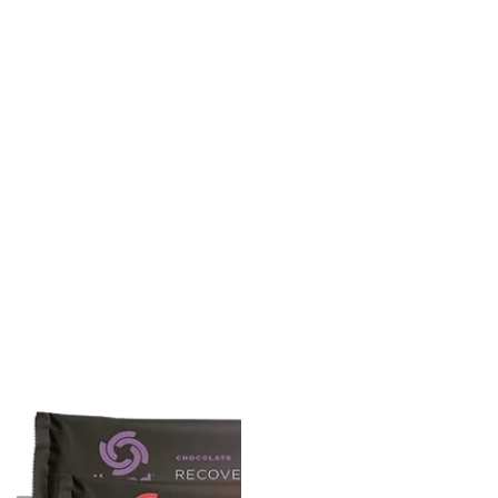
Kezdő
TAILWIND
csomag
X
(12x1)
NOPP
CAP
TECHNIKAI
SAPKA_v2